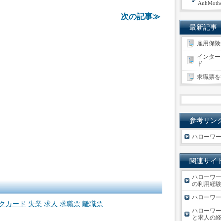
AnhMoth
次の記事≫
最新記事
雇用保険
インター
ド
求職票を
参考リン
ハローワー
関連サイ
ハローワー
の利用経験
ハローワー
クカード
失業
求人
求職票
離職票
ハローワー
と求人の経