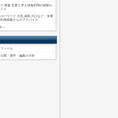
ク 青森 失業と求人情報利用の経験か
バイス
ローワーク 大宮,浦和,川口など、失業
報利用経験からのアドバイス
る>>
ロフィール
ツ公開・著作・編集の方針