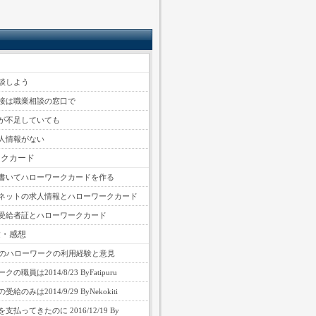
談しよう
接は職業相談の窓口で
が不足していても
人情報がない
ークカード
書いてハローワークカードを作る
ネットの求人情報とハローワークカード
受給者証とハローワークカード
験・感想
性のハローワークの利用経験と意見
の職員は2014/8/23 ByFatipuru
給のみは2014/9/29 ByNekokiti
支払ってきたのに 2016/12/19 By