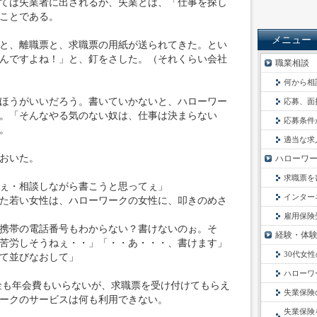
ては失業者に出されるが、失業とは、「仕事を探し
ことである。
メニュー
と、離職票と、求職票の用紙が送られてきた。とい
んですよね！」と、釘をさした。（それくらい会社
職業相談
何から相
ほうがいいだろう。書いていかないと、ハローワー
応募、面
。「そんなやる気のない奴は、仕事は決まらない
応募条件
。
適当な求
おいた。
ハローワ
求職票を
ぇ・相談しながら書こうと思ってぇ」
インター
た若い女性は、ハローワークの女性に、叩きのめさ
雇用保険
携帯の電話番号もわからない？書けないのぉ。そ
経験・体
苦労しそうねぇ・・」「・・あ・・・、書けます」
30代女
て並びなおして」
ハローワーク
金も年会費もいらないが、求職票を受け付けてもらえ
失業保険の受
ークのサービスは何も利用できない。
失業保険を