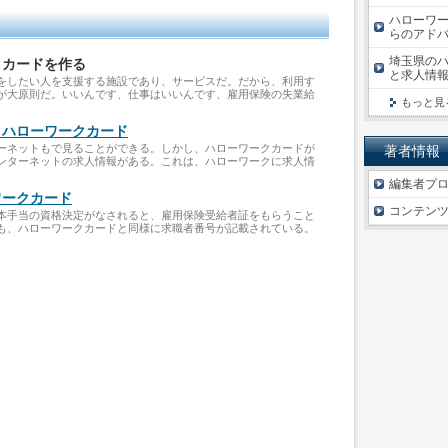
ハローワー
らのアド
埼玉県のハ
クカードを作る
と求人情
をしたい人を支援する施設であり、サービスだ。だから、利用す
が大原則だ。いいんです、仕事はいいんです、雇用保険の失業給
もっと見
とハローワークカード
ーネットもで見ることができる。しかし、ハローワークカードが
著者情報
ンターネットの求人情報がある。これは、ハローワークに求人情
編集者プ
ワークカード
コンテン
本手当の資格決定がなされると、雇用保険受給者証をもらうこと
も、ハローワークカードと同様に求職者番号が記載されている。